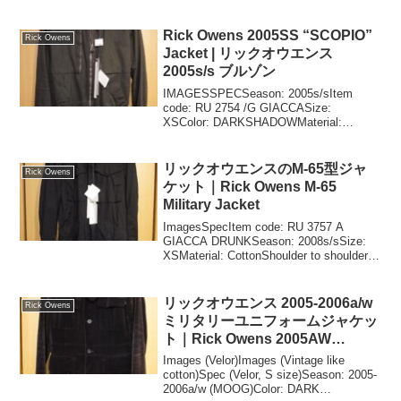
model was first...
Rick Owens 2005SS “SCOPIO”
Rick Owens
Jacket | リックオウエンス
2005s/s ブルゾン
IMAGESSPECSeason: 2005s/sItem
code: RU 2754 /G GIACCASize:
XSColor: DARKSHADOWMaterial:
CottonShoulder to shoulder: 40cm...
リックオウエンスのM-65型ジャ
Rick Owens
ケット｜Rick Owens M-65
Military Jacket
ImagesSpecItem code: RU 3757 A
GIACCA DRUNKSeason: 2008s/sSize:
XSMaterial: CottonShoulder to shoulder:
41cmChest: 47cmL...
リックオウエンス 2005-2006a/w
Rick Owens
ミリタリーユニフォームジャケッ
ト｜Rick Owens 2005AW
Military Uniform Jacket
Images (Velor)Images (Vintage like
cotton)Spec (Velor, S size)Season: 2005-
2006a/w (MOOG)Color: DARK