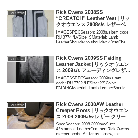
Rick Owens 2008SS
Rick Owens
“CREATCH” Leather Vest | リッ
クオウエンス 2008s/s レザーベス
ト
IMAGESPECSeason: 2008s/sItem code:
RU 3774 /LVSize: SMaterial: Lamb
LeatherShoulder to shoulder: 40cmChest:
47cmLength: ...
Rick Owens 2009SS Faiding
Rick Owens
Leather Jacket | リックオウエン
ス 2009s/s フェーディングレザー
ジャケット
IMAGESSPECSeason: 2009s/sItem
code: RU 7762 /LFSize: XSColor:
FAIDINGMaterial: Lamb LeatherShoulder
to shoulder: 40cmChe...
Rick Owens 2008AW Leather
Rick Owens
Creeper Boots | リックオウエン
ス 2008-2009a/w レザー クリーパ
ーブーツ
SpecSeason: 2008-2009a/wSize:
42Material: LeatherCommentRick Owens
creeper boots. As far as I know, this