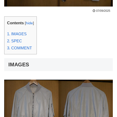
07/09/2025
Contents
[
hide
]
1.
IMAGES
2.
SPEC
3.
COMMENT
IMAGES