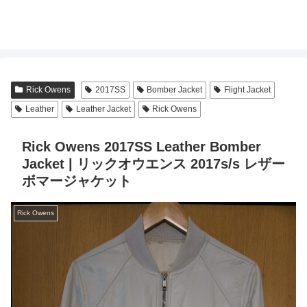
Rick Owens
2017SS
Bomber Jacket
Flight Jacket
Leather
Leather Jacket
Rick Owens
Rick Owens 2017SS Leather Bomber
Jacket | リックオウエンス 2017s/s レザー
ボマージャケット
Rick Owens