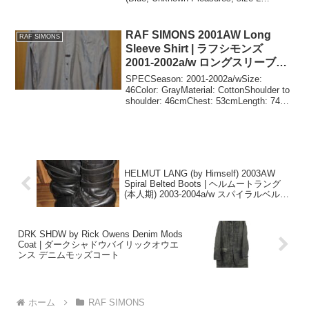
,181.164 190...
RAF SIMONS 2001AW Long
RAF SIMONS
Sleeve Shirt | ラフシモンズ
2001-2002a/w ロングスリーブシ
ャツ
SPECSeason: 2001-2002a/wSize:
46Color: GrayMaterial: CottonShoulder to
shoulder: 46cmChest: 53cmLength: 74cm
(back lengt...
HELMUT LANG (by Himself) 2003AW
Spiral Belted Boots | ヘルムートラング
(本人期) 2003-2004a/w スパイラルベルト
ブーツ
DRK SHDW by Rick Owens Denim Mods
Coat | ダークシャドウバイリックオウエ
ンス デニムモッズコート
ホーム
RAF SIMONS