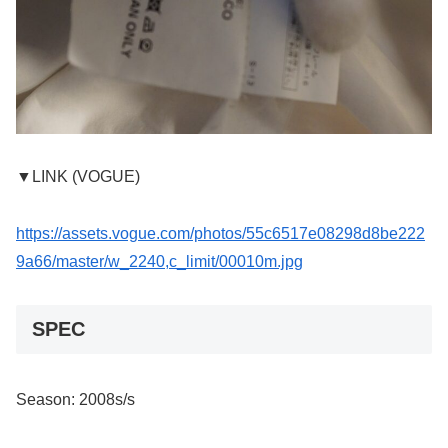
▼LINK (VOGUE)
https://assets.vogue.com/photos/55c6517e08298d8be222
9a66/master/w_2240,c_limit/00010m.jpg
SPEC
Season: 2008s/s