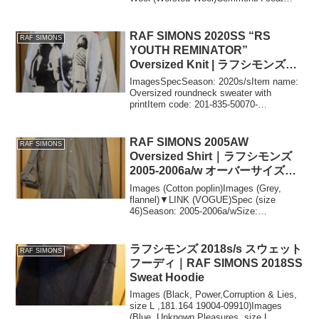
from RAF SIMONS' 1999AW col...
RAF SIMONS 2020SS “RS
RAF SIMONS
YOUTH REMINATOR”
Oversized Knit | ラフシモンズ
2020s/s オーバーサイズニット
ImagesSpecSeason: 2020s/sItem name:
Oversized roundneck sweater with
printItem code: 201-835-50070-
00013Size: MColor: Ec...
RAF SIMONS 2005AW
RAF SIMONS
Oversized Shirt｜ラフシモンズ
2005-2006a/w オーバーサイズシ
ャツ
Images (Cotton poplin)Images (Grey,
flannel)▼LINK (VOGUE)Spec (size
46)Season: 2005-2006a/wSize:
46Material: CottonShoul...
ラフシモンズ 2018s/s スウェット
RAF SIMONS
フーディ｜RAF SIMONS 2018SS
Sweat Hoodie
Images (Black, Power,Corruption & Lies,
size L ,181.164 19004-09910)Images
(Blue, Unknown Pleasures, size L