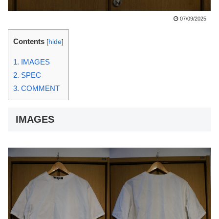
07/09/2025
Contents
[
hide
]
1.
IMAGES
2.
SPEC
3.
COMMENT
IMAGES