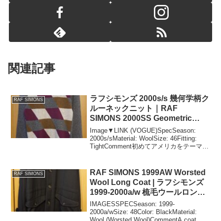
関連記事
ラフシモンズ 2000s/s 幾何学柄ク
RAF SIMONS
ルーネックニット｜RAF
SIMONS 2000SS Geometric
Crew Neck Knit
Image▼LINK (VOGUE)SpecSeason:
2000s/sMaterial: WoolSize: 46Fitting:
TightComment初めてアメリカをテーマと
した（らしい）コレクションを披露し
た、2000年春夏のラ...
RAF SIMONS 1999AW Worsted
RAF SIMONS
Wool Long Coat | ラフシモンズ
1999-2000a/w 梳毛ウールロング
コート
IMAGESSPECSeason: 1999-
2000a/wSize: 48Color: BlackMaterial:
Wool (Worsted Wool)CommentA coat