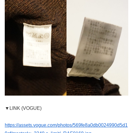
▼LINK (VOGUE)
https://assets.vogue.com/photos/569fe8a0db0024990d5d1