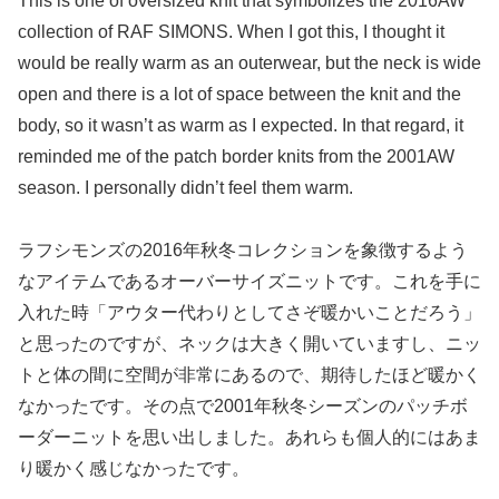
This is one of oversized knit that symbolizes the 2016AW
collection of RAF SIMONS. When I got this, I thought it
would be really warm as an outerwear, but the neck is wide
open and there is a lot of space between the knit and the
body, so it wasn’t as warm as I expected. In that regard, it
reminded me of the patch border knits from the 2001AW
season. I personally didn’t feel them warm.
ラフシモンズの2016年秋冬コレクションを象徴するよう
なアイテムであるオーバーサイズニットです。これを手に
入れた時「アウター代わりとしてさぞ暖かいことだろう」
と思ったのですが、ネックは大きく開いていますし、ニッ
トと体の間に空間が非常にあるので、期待したほど暖かく
なかったです。その点で2001年秋冬シーズンのパッチボ
ーダーニットを思い出しました。あれらも個人的にはあま
り暖かく感じなかったです。