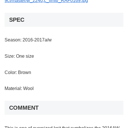
9cf/master/w_2240,c_limit/_RAF0169.jpg
SPEC
Season: 2016-2017a/w
Size: One size
Color: Brown
Material: Wool
COMMENT