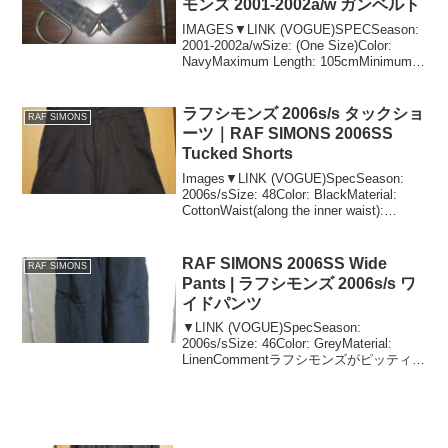
モンズ 2001-2002a/w ガンベルト
IMAGES▼LINK (VOGUE)SPECSeason:
2001-2002a/wSize: (One Size)Color:
NavyMaximum Length: 105cmMinimum
Length: 69cmCOMMENTA ...
ラフシモンズ 2006s/s タックショ
RAF SIMONS
ーツ｜RAF SIMONS 2006SS
Tucked Shorts
Images▼LINK (VOGUE)SpecSeason:
2006s/sSize: 48Color: BlackMaterial:
CottonWaist(along the inner waist):
82cmRise: 30cmIn...
RAF SIMONS 2006SS Wide
RAF SIMONS
Pants | ラフシモンズ 2006s/s ワ
イドパンツ
▼LINK (VOGUE)SpecSeason:
2006s/sSize: 46Color: GreyMaterial:
LinenCommentラフシモンズがピッティイ
マジネウォモの招待デザイナーとしてイ
タリアで行ったショウで登場したワイ...