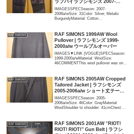
ラフバイラフシモンズ 2007-
2008a/w メタリックコーティング
IMAGESSPECSeason: 2007-
ジーンズ
2008a/wSize: 31Color: Silver, Metalic
BurgundyMaterial: Cotton
(Coated)Waist(along the inner wais...
RAF SIMONS 1999AW Wool
RAF SIMONS
Pullover | ラフシモンズ 1999-
2000a/w ウールプルオーバー
IMAGES▼LINK (VOGUE)SPECSeason:
1999-2000a/wMaterial: WoolSize:
46COMMENTThis wool pullover was one
of the most impressiv...
RAF SIMONS 2005AW Cropped
RAF SIMONS
Tailored Jacket | ラフシモンズ
2005-2006a/w ショート丈テーラ
ードジャケット
IMAGESSPECSeason: 2005-
2006a/wSize: 46Color: GrayMaterial:
WoolShoulder to shoulder: 41cmChest:
48cmLength: 62cm (back l...
RAF SIMONS 2001AW “RIOT!
RAF SIMONS
RIOT! RIOT!” Gun Belt | ラフシ