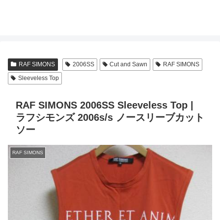
RAF SIMONS
2006SS
Cut and Sawn
RAF SIMONS
Sleeveless Top
RAF SIMONS 2006SS Sleeveless Top |
ラフシモンズ 2006s/s ノースリーブカット
ソー
RAF SIMONS