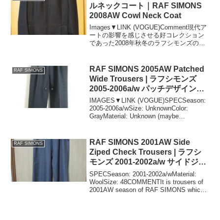
ルネックコート｜RAF SIMONS
2008AW Cowl Neck Coat
Images▼LINK (VOGUE)Comment現代ア
ートの影響を感じさせる好コレクション
であった2008年秋冬のラフシモンズのカ
ウルネックコートです。素材はウール。
シルエットはコレクション登場時の画像
の通りタイトです。ボディコンシャス...
RAF SIMONS 2005AW Patched
RAF SIMONS
Wide Trousers | ラフシモンズ
2005-2006a/w パッチデザインワ
イドトラウザーズ
IMAGES▼LINK (VOGUE)SPECSeason:
2005-2006a/wSize: UnknownColor:
GrayMaterial: Unknown (maybe
Wool)Waist(along the inner w...
RAF SIMONS 2001AW Side
RAF SIMONS
Ziped Check Trousers | ラフシ
モンズ 2001-2002a/w サイドジッ
プチェックトラウザーズ
SPECSeason: 2001-2002a/wMaterial:
WoolSize: 48COMMENTIt is trousers of
2001AW season of RAF SIMONS which
returned to the...