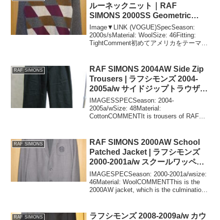
ルーネックニット｜RAF
SIMONS 2000SS Geometric
Crew Neck Knit
Image▼LINK (VOGUE)SpecSeason:
2000s/sMaterial: WoolSize: 46Fitting:
TightComment初めてアメリカをテーマと
した（らしい）コレクションを披露し
た、2000年春夏のラ...
RAF SIMONS 2004AW Side Zip
RAF SIMONS
Trousers | ラフシモンズ 2004-
2005a/w サイドジップトラウザー
ズ
IMAGESSPECSeason: 2004-
2005a/wSize: 48Material:
CottonCOMMENTIt is trousers of RAF
SIMONS of the 2004AW. With a zip on
t...
RAF SIMONS 2000AW School
RAF SIMONS
Patched Jacket | ラフシモンズ
2000-2001a/w スクールワッペン
ジャケット
IMAGESPECSeason: 2000-2001a/wsize:
46Material: WoolCOMMENTThis is the
2000AW jacket, which is the culmination
of RAF SIM...
ラフシモンズ 2008-2009a/w カウ
RAF SIMONS