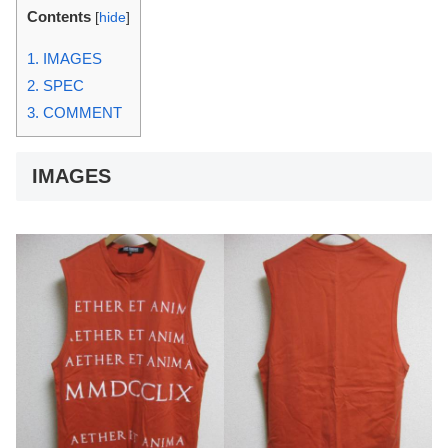
Contents
[
hide
]
1.
IMAGES
2.
SPEC
3.
COMMENT
IMAGES