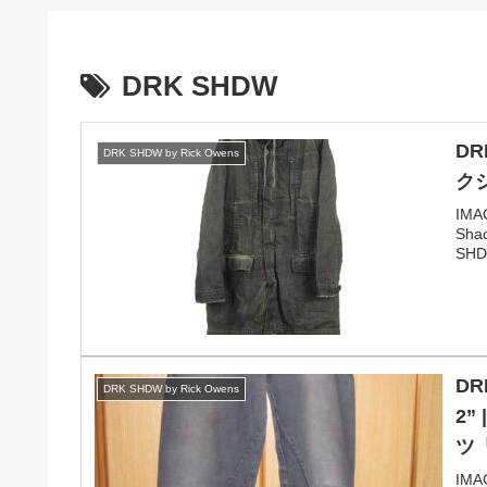
DRK SHDW
DR
DRK SHDW by Rick Owens
ク
IMA
Sha
SHDW
DR
DRK SHDW by Rick Owens
2
ツ
IMA