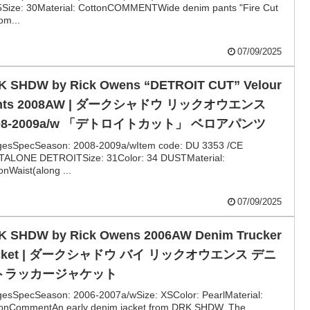
Size: 30Material: CottonCOMMENTWide denim pants "Fire Cut
rom...
07/09/2025
K SHDW by Rick Owens “DETROIT CUT” Velour
nts 2008AW | ダークシャドウ リックオウエンス
08-2009a/w 「デトロイトカット」 ベロアパンツ
gesSpecSeason: 2008-2009a/wItem code: DU 3353 /CE
TALONE DETROITSize: 31Color: 34 DUSTMaterial:
onWaist(along ...
07/09/2025
K SHDW by Rick Owens 2006AW Denim Trucker
cket | ダークシャドウ バイ リックオウエンス デニ
トラッカージャケット
esSpecSeason: 2006-2007a/wSize: XSColor: PearlMaterial:
tonCommentAn early denim jacket from DRK SHDW. The