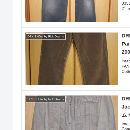
8355
2" f
DR
DRK SHDW by Rick Owens
Pa
20
Ima
PAN
Cott
DR
DRK SHDW by Rick Owens
Ja
ム
Imag
Cot