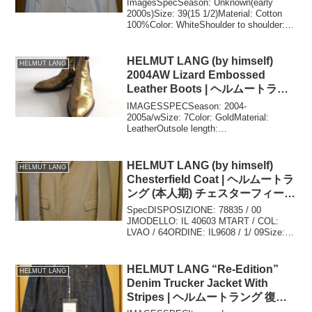
ImagesSpecSeason: Unknown(early
HIMSELF)
2000s)Size: 39(15 1/2)Material: Cotton
100%Color: WhiteShoulder to shoulder:
42cmChest: ...
HELMUT LANG (by himself)
HELMUT LANG
2004AW Lizard Embossed
Leather Boots | ヘルムートラン
グ(本人期)2004-2005a/w リザー
IMAGESSPECSeason: 2004-
ド型押しレザーブーツ
2005a/wSize: 7Color: GoldMaterial:
LeatherOutsole length:
30.5cmCOMMENTIt is Helmut Lang
himself ...
HELMUT LANG (by himself)
HELMUT LANG
Chesterfield Coat | ヘルムートラ
ング (本人期) チェスターフィール
ドコート
SpecDISPOSIZIONE: 78835 / 00
JMODELLO: IL 40603 MTART / COL:
LVAO / 64ORDINE: IL9608 / 1/ 09Size:
44Color: BeigeMaterial...
HELMUT LANG “Re-Edition”
HELMUT LANG
Denim Trucker Jacket With
Stripes | ヘルムートラング 復刻
ストライプペイントジージャン