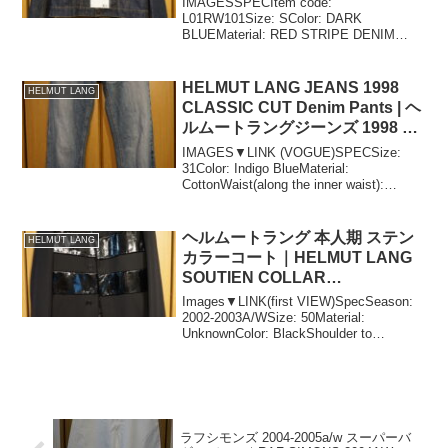
IMAGESSPECItem code:
L01RW101Size: SColor: DARK
BLUEMaterial: RED STRIPE DENIM
(Cotton)COMMENTIn my personal
opinion, th...
HELMUT LANG JEANS 1998
HELMUT LANG
CLASSIC CUT Denim Pants | ヘ
ルムートラングジーンズ 1998 ク
ラシックカットデニムパンツ
IMAGES▼LINK (VOGUE)SPECSize:
31Color: Indigo BlueMaterial:
CottonWaist(along the inner waist):
84cmRise: 25cmInseam: 86c...
ヘルムートラング 本人期 ステン
HELMUT LANG
カラーコート｜HELMUT LANG
SOUTIEN COLLAR
COAT（DESIGNED BY HL
Images▼LINK(first VIEW)SpecSeason:
HIMSELF)
2002-2003A/WSize: 50Material:
UnknownColor: BlackShoulder to
shoulder: 49cmChest: 56c...
ラフシモンズ 2004-2005a/w スーパーバ