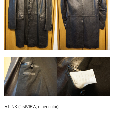
▼LINK (firstVIEW, other color)