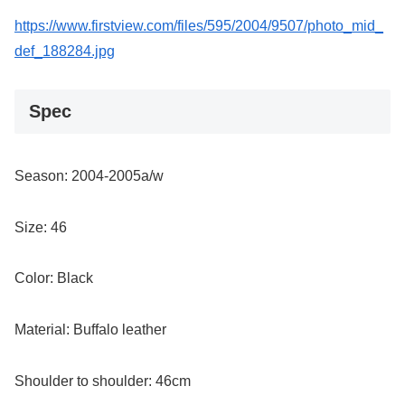
https://www.firstview.com/files/595/2004/9507/photo_mid_
def_188284.jpg
Spec
Season: 2004-2005a/w
Size: 46
Color: Black
Material: Buffalo leather
Shoulder to shoulder: 46cm