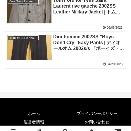
Tom Ford for Yves Saint
Yves Saint Laurent rive gauche
Laurent rive gauche 2002SS
Leather Military Jacket | トムフ
ォードフォーイヴサンローランリ
ヴゴーシュ 2002s/s レザーミリタ
06/06/2023
リージャケット
Dior homme 2002SS “Boys
DIOR MEN|Dior homme
Don’t Cry” Easy Pants | ディオ
ールオム 2002s/s 「ボーイズ・ド
ント・クライ」期 イージーパン
ツ
04/20/2023
ホーム
プライバシーポリシー
運営者情報
お問い合わせ