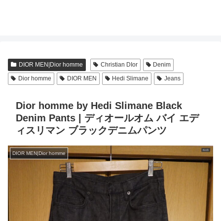
DIOR MEN|Dior homme
Christian DIor
Denim
Dior homme
DIOR MEN
Hedi Slimane
Jeans
Dior homme by Hedi Slimane Black
Denim Pants | ディオールオム バイ エデ
ィスリマン ブラックデニムパンツ
DIOR MEN|Dior homme