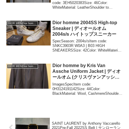
ャケット
code: 3EH5020383Size: 46Color:
WhiteMaterial: LeatherShoulder to
shoulder: 41cmChest: 46cm...
Dior homme 2004SS High-top
DIOR MEN|Dior homme
Sneaker | ディオールオム
2004s/s ハイトップスニーカー
SpecSeason: 2004s/sItem code:
SNKC3903R W0A3 | B03 HIGH
SNEAKERSSize: 42Color: WhiteMaterial:
LeatherOutsole length: 30c...
Dior homme by Kris Van
DIOR MEN|Dior homme
Assche Uniform Jacket | ディオ
ールオム (クリスヴァンアッシュ
期) ユニフォーム風ジャケット
ImagesSpecItem code:
0H3124191142Size: 44Color:
BlackMaterial: Wool, CashmereShoulder
to shoulder: 40cmChest: 45cmLength...
SAINT LAURENT by Anthony Vaccarello
2021Pre-Fall 2022SS Belt | サンローラン