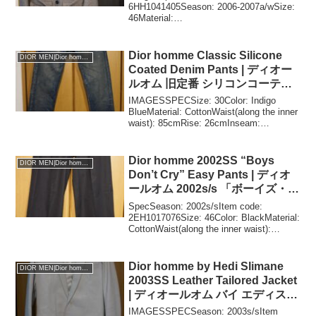
6HH1041405Season: 2006-2007a/wSize:
46Material:
Wool,Polyamid,CashmereShoulder to
shoulder: 42cmChe...
Dior homme Classic Silicone
DIOR MEN|Dior homme
Coated Denim Pants | ディオー
ルオム 旧定番 シリコンコーティ
ングデニムパンツ
IMAGESSPECSize: 30Color: Indigo
BlueMaterial: CottonWaist(along the inner
waist): 85cmRise: 26cmInseam:
96cmHem width: 1...
Dior homme 2002SS “Boys
DIOR MEN|Dior homme
Don’t Cry” Easy Pants | ディオ
ールオム 2002s/s 「ボーイズ・ド
ント・クライ」期 イージーパン
SpecSeason: 2002s/sItem code:
ツ
2EH1017076Size: 46Color: BlackMaterial:
CottonWaist(along the inner waist):
92cmRise: 25cm...
Dior homme by Hedi Slimane
DIOR MEN|Dior homme
2003SS Leather Tailored Jacket
| ディオールオム バイ エディスリ
マン 2003s/s レザーテーラードジ
IMAGESSPECSeason: 2003s/sItem