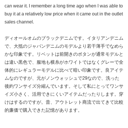
can wear it. I remember a long time ago when I was able to
buy it at a relatively low price when it came out in the outlet
sales channel.
ディオールオムのブラックデニムです。イタリアンデニム
で、大抵のジャパンデニムのモデルより若干薄手でなめら
かな印象です。リベットは前開きのボタンが通常モデルと
は違い黒色で、服地も横糸がホワイトではなくグレーで全
体的にレギュラーモデルに比べて暗い印象です。良アイテ
ムなのですが、元がノンウォッシュで29なので、洗った
後約ワンサイズ分縮んでいます。そして私にとってワンサ
イズ小さく、活用できにくいアイテムだったりします。穿
けはするのですが。昔、アウトレット商流で出てきて比較
的廉価で購入できた記憶があります。